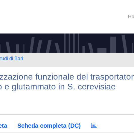
H
tudi di Bari
izzazione funzionale del trasportato
o e glutammato in S. cerevisiae
eta
Scheda completa (DC)