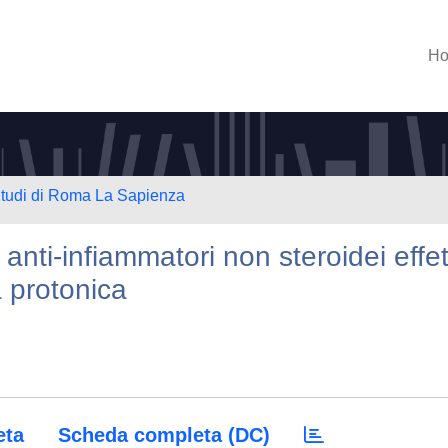
H
 Studi di Roma La Sapienza
i anti-infiammatori non steroidei effe
a protonica
eta
Scheda completa (DC)