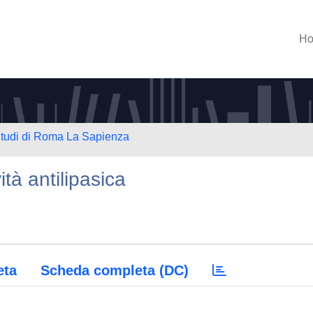
H
 Studi di Roma La Sapienza
tà antilipasica
eta
Scheda completa (DC)