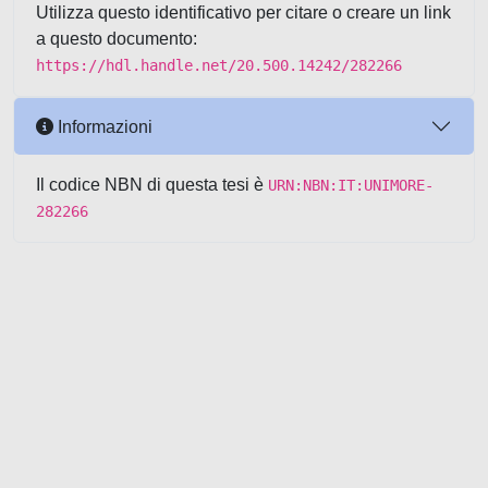
Utilizza questo identificativo per citare o creare un link
a questo documento:
https://hdl.handle.net/20.500.14242/282266
Informazioni
Il codice NBN di questa tesi è
URN:NBN:IT:UNIMORE-
282266
Powered by UNITESI
-
about
UNITESI
-
Utilizzo dei cookie
-
Copyright © 2026
Area riservata