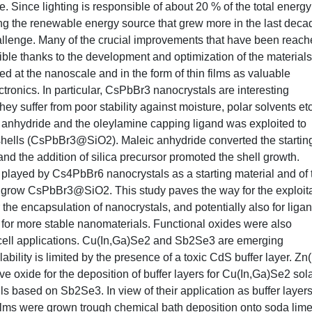
. Since lighting is responsible of about 20 % of the total energy
g the renewable energy source that grew more in the last deca
challenge. Many of the crucial improvements that have been reach
ible thanks to the development and optimization of the materials
ted at the nanoscale and in the form of thin films as valuable
ctronics. In particular, CsPbBr3 nanocrystals are interesting
they suffer from poor stability against moisture, polar solvents et
anhydride and the oleylamine capping ligand was exploited to
hells (CsPbBr3@SiO2). Maleic anhydride converted the startin
 the addition of silica precursor promoted the shell growth.
e played by Cs4PbBr6 nanocrystals as a starting material and of 
ly grow CsPbBr3@SiO2. This study paves the way for the exploit
r the encapsulation of nanocrystals, and potentially also for liga
 for more stable nanomaterials. Functional oxides were also
lar cell applications. Cu(In,Ga)Se2 and Sb2Se3 are emerging
ility is limited by the presence of a toxic CdS buffer layer. Zn(
ve oxide for the deposition of buffer layers for Cu(In,Ga)Se2 sol
lls based on Sb2Se3. In view of their application as buffer layers
films were grown trough chemical bath deposition onto soda lim