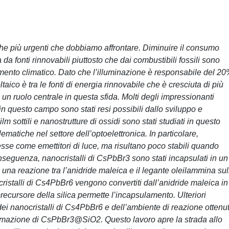
che più urgenti che dobbiamo affrontare. Diminuire il consumo
da fonti rinnovabili piuttosto che dai combustibili fossili sono
amento climatico. Dato che l’illuminazione è responsabile del 2
taico è tra le fonti di energia rinnovabile che è cresciuta di più
e un ruolo centrale in questa sfida. Molti degli impressionanti
in questo campo sono stati resi possibili dallo sviluppo e
lm sottili e nanostrutture di ossidi sono stati studiati in questo
matiche nel settore dell’optoelettronica. In particolare,
esse come emettitori di luce, ma risultano poco stabili quando
onseguenza, nanocristalli di CsPbBr3 sono stati incapsulati in un
una reazione tra l’anidride maleica e il legante oleilammina sul
cristalli di Cs4PbBr6 vengono convertiti dall’anidride maleica in
recursore della silica permette l’incapsulamento. Ulteriori
 dei nanocristalli di Cs4PbBr6 e dell’ambiente di reazione ottenu
formazione di CsPbBr3@SiO2. Questo lavoro apre la strada allo