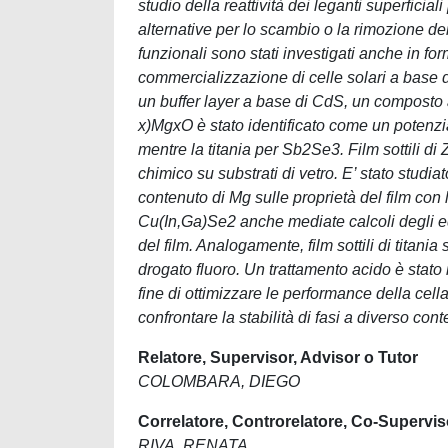
studio della reattività dei leganti superficia
alternative per lo scambio o la rimozione dei
funzionali sono stati investigati anche in form
commercializzazione di celle solari a bas
un buffer layer a base di CdS, un composto 
x)MgxO è stato identificato come un potenzia
mentre la titania per Sb2Se3. Film sottili 
chimico su substrati di vetro. E’ stato studia
contenuto di Mg sulle proprietà del film con 
Cu(In,Ga)Se2 anche mediate calcoli degli e
del film. Analogamente, film sottili di titani
drogato fluoro. Un trattamento acido è stato in
fine di ottimizzare le performance della cell
confrontare la stabilità di fasi a diverso cont
Relatore, Supervisor, Advisor o Tutor
COLOMBARA, DIEGO
Correlatore, Controrelatore, Co-Supervis
RIVA, RENATA