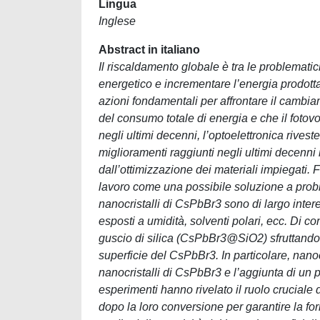
Lingua
Inglese
Abstract in italiano
Il riscaldamento globale è tra le problemati
energetico e incrementare l’energia prodotta 
azioni fondamentali per affrontare il cambi
del consumo totale di energia e che il fotovol
negli ultimi decenni, l’optoelettronica rivest
miglioramenti raggiunti negli ultimi decenni 
dall’ottimizzazione dei materiali impiegati. Fi
lavoro come una possibile soluzione a proble
nanocristalli di CsPbBr3 sono di largo inter
esposti a umidità, solventi polari, ecc. Di c
guscio di silica (CsPbBr3@SiO2) sfruttando 
superficie del CsPbBr3. In particolare, nano
nanocristalli di CsPbBr3 e l’aggiunta di un p
esperimenti hanno rivelato il ruolo cruciale
dopo la loro conversione per garantire la 