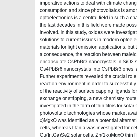
imperative actions to deal with climate change
consumption and since photovoltaics is amon
optoelectronics is a central field in such a 
the last decades in this field were made poss
involved. In this study, oxides were investiga
solutions to current issues in modern optoele
materials for light emission applications, but 
a consequence, the reaction between maleic 
encapsulate CsPbBr3 nanocrystals in SiO2 s
Cs4PbBr6 nanocrystals into CsPbBr3 ones, and
Further experiments revealed the crucial rol
reaction environment in order to successful
of the reactivity of surface capping ligands fo
exchange or stripping, a new chemistry route
investigated in the form of thin films for so
photovoltaic technologies whose market availab
x)MgxO was identified as a potential alternati
cells, whereas titania was investigated for ce
Cu(In,Ga)Se2 solar cells, Zn(1-x)MgxO thin 