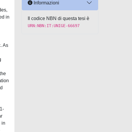
Informazioni
des,
ed in
Il codice NBN di questa tesi è
URN:NBN:IT:UNIGE-66697
c. As
g
the
ation
nd
1-
ar
 in
e