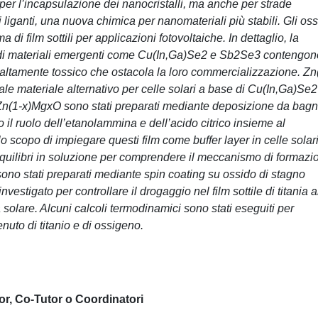
li per l’incapsulazione dei nanocristalli, ma anche per strade
 liganti, una nuova chimica per nanomateriali più stabili. Gli oss
a di film sottili per applicazioni fotovoltaiche. In dettaglio, la
e di materiali emergenti come Cu(In,Ga)Se2 e Sb2Se3 contengon
altamente tossico che ostacola la loro commercializzazione. Zn
le materiale alternativo per celle solari a base di Cu(In,Ga)Se2
di Zn(1-x)MgxO sono stati preparati mediante deposizione da bag
to il ruolo dell’etanolammina e dell’acido citrico insieme al
lo scopo di impiegare questi film come buffer layer in celle solari
quilibri in soluzione per comprendere il meccanismo di formazi
a sono stati preparati mediante spin coating su ossido di stagno
vestigato per controllare il drogaggio nel film sottile di titania a
a solare. Alcuni calcoli termodinamici sono stati eseguiti per
enuto di titanio e di ossigeno.
or, Co-Tutor o Coordinatori