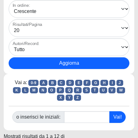
In ordine:
Risultati/Pagina
Autori/Record:
Vai a:
0-9
A
B
C
D
E
F
G
H
I
J
K
L
M
N
O
P
Q
R
S
T
U
V
W
X
Y
Z
o inserisci le iniziali:
Mostrati risultati da 1 a 12 di