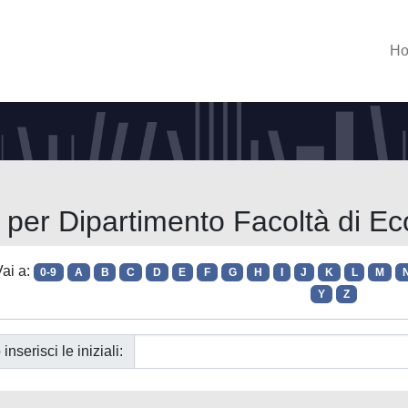
H
a per Dipartimento Facoltà di E
ai a:
0-9
A
B
C
D
E
F
G
H
I
J
K
L
M
Y
Z
 inserisci le iniziali: