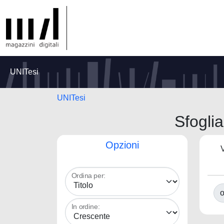
UNITesi
UNITesi
Sfogli
Opzioni
V
Ordina per:
o
In ordine: