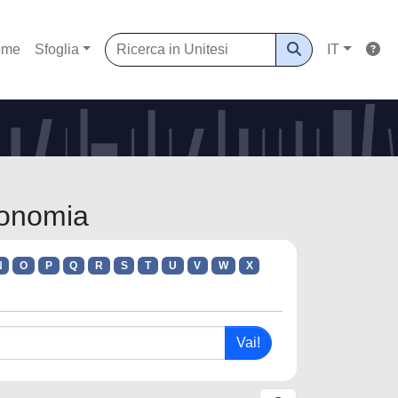
ome
Sfoglia
IT
conomia
N
O
P
Q
R
S
T
U
V
W
X