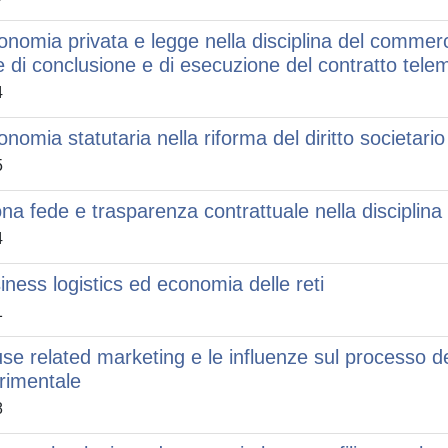
onomia privata e legge nella disciplina del commerci
e di conclusione e di esecuzione del contratto tele
4
onomia statutaria nella riforma del diritto societario
5
na fede e trasparenza contrattuale nella disciplina
4
iness logistics ed economia delle reti
1
se related marketing e le influenze sul processo d
rimentale
8