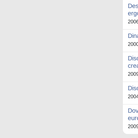
Des
erg
200
Din
200
Dis
cre
200
Dis
200
Dov
eur
200