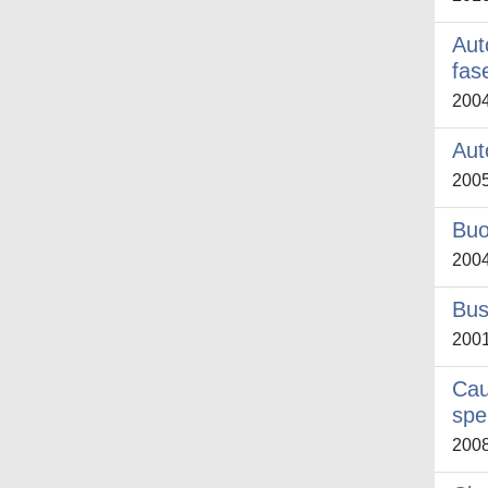
Aut
fas
200
Aut
200
Buo
200
Bus
200
Cau
spe
200