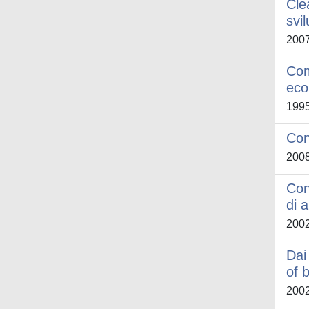
Cle
svi
200
Com
eco
199
Con
200
Con
di a
200
Dai
of 
200