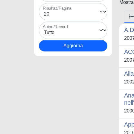
Mostrat
Risultati/Pagina
Autori/Record:
A.D
200
ACO
200
All
200
Ana
nel
200
App
201