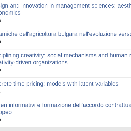
ign and innovation in management sciences: aest
onomics
6
amiche dell'agricoltura bulgara nell'evoluzione ver
0
ciplining creativity: social mechanisms and human
ativity-driven organizations
9
crete time pricing: models with latent variables
4
eri informativi e formazione dell'accordo contrattual
opeo
9